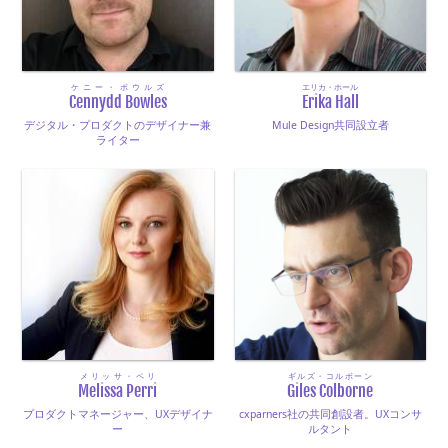
ケニー・ボウルズ
エリカ・ホール
Cennydd Bowles
Erika Hall
デジタル・プロダクトのデザイナー兼
Mule Design共同設立者
ライター
メリッサ・ペリ
ギルズ・コルボーン
Melissa Perri
Giles Colborne
プロダクトマネージャー、UXデザイナ
cxparners社の共同創設者。UXコンサ
ー
ルタント