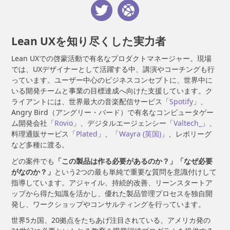
Lean UXを知り尽くした
実力者
Lean UXでの啓蒙活動で有名なプロダクトマネージャー。現場
では、UXデザイナーとして活躍する中、講演やコーチングも行
っています。ユーザー中心のビジネスコンセプトに、世界中に
いる開発チームと事業の目標達成へ向けた支援しています。ク
ライアントには、世界最大の音楽配信サービス「
Spotify
」、
Angry Bird（アングリー・バード）で有名なコンピュータゲー
ム開発会社「
Rovio
」、デジタルエージェンシー「
Valtech_
」、
料理通販サービス「
Plated
」、「
Wayra (英国)
」、レボリーグ
など多種に渡る。
どの案件でも
「この製品は作る必要があるのか？」
「なぜ必要
がなのか？」
という2つの最も単純で重要な質問を意識付けして
指導しています。アジャイル、持続的改善、リーンスタートア
ップから得た知識を活かし、優れた製品管理プロセスを独自開
発し、ワークショップやコンサルティングを行っています。
世界5カ国、20拠点をたちあげ注目されている、アメリカ発の