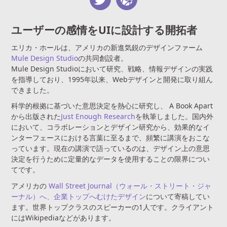
ユーザーの感情を
UIに設計する開拓者
エリカ・ホールは、アメリカの新進気鋭のデザインファーム
Mule Design Studio
の共同創設者。
Mule Design Studioにおいて研究、戦略、情報デザインの実践
を指導しており、1995年以来、Webデザインと開発に取り組ん
できました。
科学的根拠に基づいた意思決定を熱心に研究し、 A Book Apart
から出版された
Just Enough Research
を執筆しました。国内外
において、コラボレーションとデザイン研究から、効果的なイ
ンターフェースにおける言葉に至るまで、頻繁に講演をおこな
っています。現在の講演で語っているのは、デザイン上の意思
決定を行うために定量的なデータを使用することの限界につい
てです。
アメリカの
Wall Street Journal（ウォール・ストリート・ジャ
ーナル）へ、企業トップへむけたデザイン
について寄稿してい
ます。世界トップクラスのスピーカーの1人です。クライアント
にはWikipediaなどがあります。