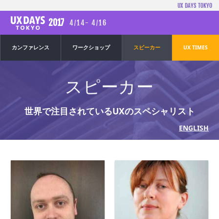
UX DAYS TOKYO
2017
4
14
-
4
16
/
/
カンファレンス
ワークショップ
スピーカー
UX TIMES
スピーカー
世界で注目されている
UXのスペシャリスト
ENGLISH